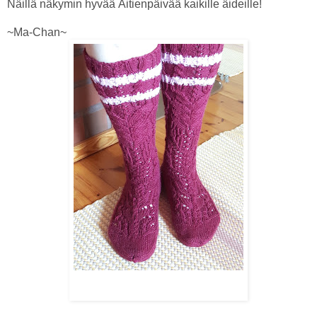
Näillä näkymin hyvää Äitienpäivää kaikille äideille!
~Ma-Chan~
13.5. Äitienpäivä
Ohje: Niina Laitinen Design