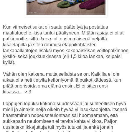
Kun viimeiset sukat oli saatu pääteltyä ja postattua
maalialueelle, kisa tuntui päättyneen. Mitään asiaa ei ollut
palkinnoille, sillä
-knea-
oli ensimmäisenä neljällä
kisaetapilla ja siten rohmusi etappikohtaisten
lankapalkintojen lisäksi myös kokonaiskisan voittopalkinnon
yksilö- sekä joukkuekisassa (eli 1,5 kiloa lankaa, kelpaisi
kyllä).
Vähän olen katkera, mutta sellaista se on. Kaikilla ei ole
aikaa olla heti tietyllä kellonlyömällä puikot kädessä, kun
pitää priorisoida oma elämä ensin. Ellei sitten ensi
kisassa.... >:3
Loppujen lopuksi kokonaisuudessaan jäi suhteellisen hyvä
mieli ja ainakin neljä oikein hyvää villasukkaohjetta. Itsensä
haastaminen nopeusneulontaan sai huomaamaan, että
sukkaparin neulomiseen ei tarvita kahta viikkoa. Paljon
uusia tekniikkajuttuja tuli myös tutuksi, ja ehkä jonain