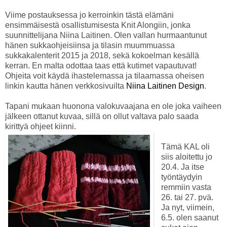
Viime postauksessa jo kerroinkin tästä elämäni
ensimmäisestä osallistumisesta Knit Alongiin, jonka
suunnittelijana Niina Laitinen. Olen vallan hurmaantunut
hänen sukkaohjeisiinsa ja tilasin muummuassa
sukkakalenterit 2015 ja 2018, sekä kokoelman kesällä
kerran. En malta odottaa taas että kutimet vapautuvat!
Ohjeita voit käydä ihastelemassa ja tilaamassa oheisen
linkin kautta hänen verkkosivuilta
Niina Laitinen Design
.
Tapani mukaan huonona valokuvaajana en ole joka vaiheen
jälkeen ottanut kuvaa, sillä on ollut valtava palo saada
kirittyä ohjeet kiinni.
Tämä KAL oli
siis aloitettu jo
20.4. Ja itse
työntäydyin
remmiin vasta
26. tai 27. pvä.
Ja nyt, viimein,
6.5. olen saanut