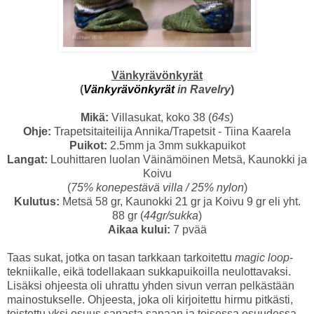
Vänkyrävönkyrät
(
Vänkyrävönkyrät
in Ravelry
)
Mikä:
Villasukat, koko 38 (
64s
)
Ohje:
Trapetsitaiteilija Annika/Trapetsit - Tiina Kaarela
Puikot:
2.5mm ja 3mm sukkapuikot
Langat:
Louhittaren luolan Väinämöinen Metsä, Kaunokki ja
Koivu
(
75% konepestävä villa / 25% nylon
)
Kulutus:
Metsä 58 gr, Kaunokki 21 gr ja Koivu 9 gr eli yht.
88 gr (
44gr/sukka
)
Aikaa kului:
7 pvää
Taas sukat, jotka on tasan tarkkaan tarkoitettu
magic loop
-
tekniikalle, eikä todellakaan sukkapuikoilla neulottavaksi.
Lisäksi ohjeesta oli uhrattu yhden sivun verran pelkästään
mainostukselle. Ohjeesta, joka oli kirjoitettu hirmu pitkästi,
toistettu yksi osuus sanasta sanaan ja toisessa osuudessa