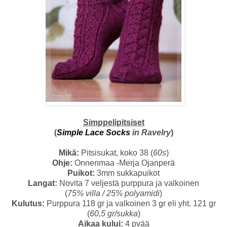
Simppelipitsiset
(
Simple Lace Socks
in Ravelry
)
Mikä:
Pitsisukat, koko 38 (
60s
)
Ohje:
Onnenmaa -Merja Ojanperä
Puikot:
3mm sukkapuikot
Langat:
Novita 7 veljestä purppura ja valkoinen
(
75% villa / 25% polyamidi
)
Kulutus:
Purppura 118 gr ja valkoinen 3 gr eli yht. 121 gr
(
60,5 gr/sukka
)
Aikaa kului:
4 pvää