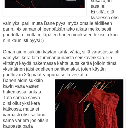
sukat ajan
tasalle!
Ei sillä, että
Näkymä 4.5. aamulla
kyseessä olisi
vain yksi pari, mutta Bane pyysi myös omalle äidilleen
parin.. 4x saman ohjeenpätkän teko alkaa melkoisesti
puuduttaa, mutta mitäpä en hänen vuokseen tekisi ja kun
niin kauniisti pyysi :)
Oman äidin sukkiin käytän kahta väriä, sillä varastossa oli
vain yksi kerä tätä tummanpunaista seiskaveikkaa. En
viitsinyt käydä hakemassa kahta uutta kerää jolloin tämä
yksinäinen jäisi edelleen parittomaksi, joten käytän
puuttuvan 30g vaaleanpunaisella veikalla.
Banen äidin sukkiin
kävin varta vasten
hakemassa lankaa.
Tätä samaa sävyä
olisi ollut yksi kerä
kätkössä, mutta ei
varmasti olisi sattunut
sama värierä jos olisin
kaupasta paria