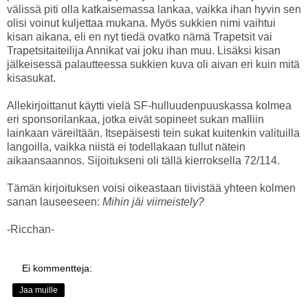
välissä piti olla katkaisemassa lankaa, vaikka ihan hyvin sen
olisi voinut kuljettaa mukana. Myös sukkien nimi vaihtui
kisan aikana, eli en nyt tiedä ovatko nämä Trapetsit vai
Trapetsitaiteilija Annikat vai joku ihan muu. Lisäksi kisan
jälkeisessä palautteessa sukkien kuva oli aivan eri kuin mitä
kisasukat.
Allekirjoittanut käytti vielä SF-hulluudenpuuskassa kolmea
eri sponsorilankaa, jotka eivät sopineet sukan malliin
lainkaan väreiltään. Itsepäisesti tein sukat kuitenkin valituilla
langoilla, vaikka niistä ei todellakaan tullut nätein
aikaansaannos. Sijoitukseni oli tällä kierroksella 72/114.
Tämän kirjoituksen voisi oikeastaan tiivistää yhteen kolmen
sanan lauseeseen:
Mihin jäi viimeistely?
-Ricchan-
Ei kommentteja:
Jaa muille