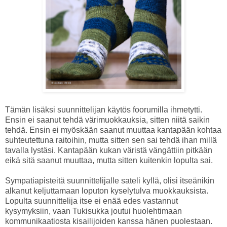
Tämän lisäksi suunnittelijan käytös foorumilla ihmetytti.
Ensin ei saanut tehdä värimuokkauksia, sitten niitä saikin
tehdä. Ensin ei myöskään saanut muuttaa kantapään kohtaa
suhteutettuna raitoihin, mutta sitten sen sai tehdä ihan millä
tavalla lystäsi. Kantapään kukan väristä vängättiin pitkään
eikä sitä saanut muuttaa, mutta sitten kuitenkin lopulta sai.
Sympatiapisteitä suunnittelijalle sateli kyllä, olisi itseänikin
alkanut keljuttamaan loputon kyselytulva muokkauksista.
Lopulta suunnittelija itse ei enää edes vastannut
kysymyksiin, vaan Tukisukka joutui huolehtimaan
kommunikaatiosta kisailijoiden kanssa hänen puolestaan.