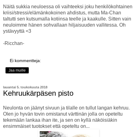
Näitä sukkia neuloessa oli vaihteeksi joku henkilökohtainen
kriisi/stressi/elämänkokoinen ahdistus, mutta Ma-Chan
taltutti sen kutsumalla kotiinsa teelle ja kaakulle. Sitten vain
neuloimme hänen sohvallaan hiljaisuuden vallitessa. Oh
ystävyyttä <3
-Ricchan-
Ei kommentteja:
Jaa muille
lauantai 5. toukokuuta 2018
Kehruukärpäsen pisto
Neulonta on jäänyt sivuun ja tilalle on tullut langan kehruu.
Olen jo hyvän tovin omistanut värttinän jolla on opeteltu
tekemään lankaa ihan ite, ja sen on kyllä näköisiäkin
ensimmäiset tuotokset että opeteltu on...