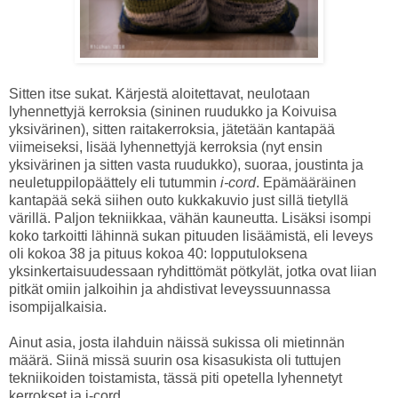
Sitten itse sukat. Kärjestä aloitettavat, neulotaan
lyhennettyjä kerroksia (sininen ruudukko ja Koivuisa
yksivärinen), sitten raitakerroksia, jätetään kantapää
viimeiseksi, lisää lyhennettyjä kerroksia (nyt ensin
yksivärinen ja sitten vasta ruudukko), suoraa, joustinta ja
neuletuppilopäättely eli tutummin
i-cord
. Epämääräinen
kantapää sekä siihen outo kukkakuvio just sillä tietyllä
värillä. Paljon tekniikkaa, vähän kauneutta. Lisäksi isompi
koko tarkoitti lähinnä sukan pituuden lisäämistä, eli leveys
oli kokoa 38 ja pituus kokoa 40: lopputuloksena
yksinkertaisuudessaan ryhdittömät pötkylät, jotka ovat liian
pitkät omiin jalkoihin ja ahdistivat leveyssuunnassa
isompijalkaisia.
Ainut asia, josta ilahduin näissä sukissa oli mietinnän
määrä. Siinä missä suurin osa kisasukista oli tuttujen
tekniikoiden toistamista, tässä piti opetella lyhennetyt
kerrokset ja i-cord.