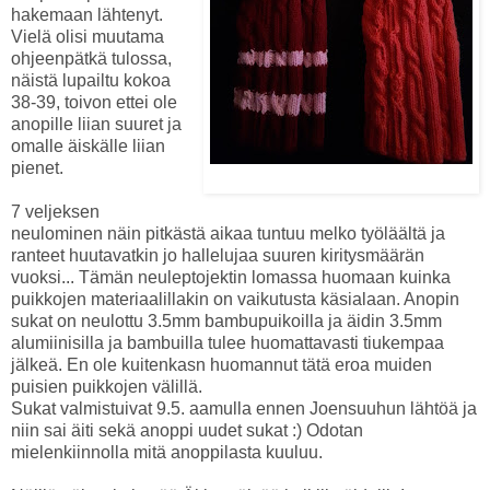
hakemaan lähtenyt.
Vielä olisi muutama
ohjeenpätkä tulossa,
näistä lupailtu kokoa
38-39, toivon ettei ole
anopille liian suuret ja
omalle äiskälle liian
pienet.
6.5. ajantasalla
7 veljeksen
neulominen näin pitkästä aikaa tuntuu melko työläältä ja
ranteet huutavatkin jo hallelujaa suuren kiritysmäärän
vuoksi... Tämän neuleptojektin lomassa huomaan kuinka
puikkojen materiaalillakin on vaikutusta käsialaan. Anopin
sukat on neulottu 3.5mm bambupuikoilla ja äidin 3.5mm
alumiinisilla ja bambuilla tulee huomattavasti tiukempaa
jälkeä. En ole kuitenkasn huomannut tätä eroa muiden
puisien puikkojen välillä.
Sukat valmistuivat 9.5. aamulla ennen Joensuuhun lähtöä ja
niin sai äiti sekä anoppi uudet sukat :) Odotan
mielenkiinnolla mitä anoppilasta kuuluu.