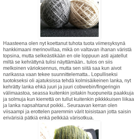
Haasteena olen nyt koettanut tuhota tuota viimesyksynä
hankkimaani merinovillaa, mikä on valtavan ihanan väristä
topsina, mutta selkeästikään en ole loppuun asti ajatellut
miltä se kehrättynä tulisi näyttämään.. tulos on siis
melkoinen värioksennus, mutta sen siitä saa kun aivot
narikassa vaan tekee suunnittelematta.. Lopulliseksi
tuotokseksi oli ajatuksissa tehdä kolmisäikeinen lanka, nyt
kehrätty lanka ehkä juuri ja juuri cobwebin/fingeringin
välimaastoa, seassa kuitenkin joitakin huopuneita paakkuja
ja solmuja kun kierrettä on tullut kuitenkin pikkkkuisen liikaa
ja lanka napsahtanut poikki..
Seuraavan kerran olen
viisaampi ja erottelen paremmin värit
toisistaan jotta saisin
erivärisiä pätkiä enkä pelkkää värisotkua.