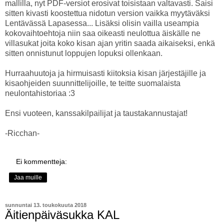
mallilla, nyt PDF-versiot erosivat toisistaan valtavasti. Saisi
sitten kivasti koostettua nidotun version vaikka myytäväksi
Lentävässä Lapasessa... Lisäksi olisin vailla useampia
kokovaihtoehtoja niin saa oikeasti neulottua äiskälle ne
villasukat joita koko kisan ajan yritin saada aikaiseksi, enkä
sitten onnistunut loppujen lopuksi ollenkaan.
Hurraahuutoja ja hirmuisasti kiitoksia kisan järjestäjille ja
kisaohjeiden suunnittelijoille, te teitte suomalaista
neulontahistoriaa :3
Ensi vuoteen, kanssakilpailijat ja taustakannustajat!
-Ricchan-
Ei kommentteja:
Jaa muille
sunnuntai 13. toukokuuta 2018
Äitienpäiväsukka KAL