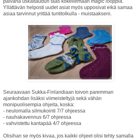
päivänä uskaltaudun taas kokeilemaan
magic looppia
.
Yllättävän helposti uudet asiat myös upposivat eikä samaa
asiaa tarvinnut yrittää tuntitolkulla - muistaakseni.
Seuraavaan Sukka-Finlandiaan toivon paremman
ajankohdan lisäksi viimeisteltyjä sekä vähän
monipuolisempia ohjeita, koska:
- neulomalla silmukointi 7/7 ohjeessa
- nauhakavennus 6/7 ohjeessa
- vahvistettu kantapää 4/7 ohjeessa
Olisihan se myös kivaa, jos kaikki ohjeet olisi tehty samalla