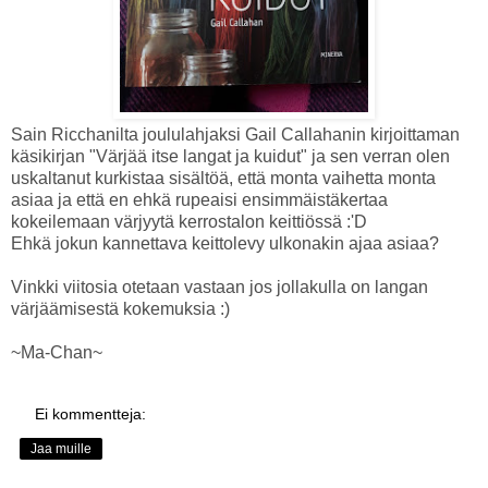
Sain Ricchanilta joululahjaksi Gail Callahanin kirjoittaman
käsikirjan "Värjää itse langat ja kuidut" ja sen verran olen
uskaltanut kurkistaa sisältöä, että monta vaihetta monta
asiaa ja että en ehkä rupeaisi ensimmäistäkertaa
kokeilemaan värjyytä kerrostalon keittiössä :'D
Ehkä jokun kannettava keittolevy ulkonakin ajaa asiaa?
Vinkki viitosia otetaan vastaan jos jollakulla on langan
värjäämisestä kokemuksia :)
~Ma-Chan~
Ei kommentteja:
Jaa muille