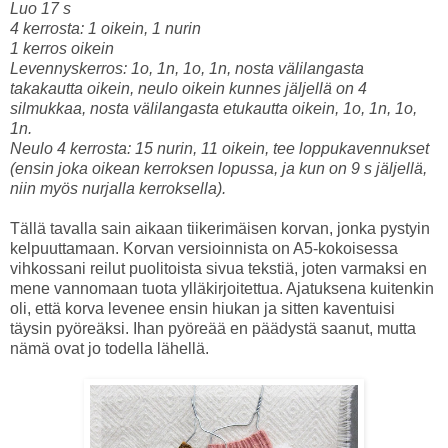
Luo 17 s
4 kerrosta: 1 oikein, 1 nurin
1 kerros oikein
Levennyskerros: 1o, 1n, 1o, 1n, nosta välilangasta
takakautta oikein, neulo oikein kunnes jäljellä on 4
silmukkaa, nosta välilangasta etukautta oikein, 1o, 1n, 1o,
1n.
Neulo 4 kerrosta: 15 nurin, 11 oikein, tee loppukavennukset
(ensin joka oikean kerroksen lopussa, ja kun on 9 s jäljellä,
niin myös nurjalla kerroksella).
Tällä tavalla sain aikaan tiikerimäisen korvan, jonka pystyin
kelpuuttamaan. Korvan versioinnista on A5-kokoisessa
vihkossani reilut puolitoista sivua tekstiä, joten varmaksi en
mene vannomaan tuota ylläkirjoitettua. Ajatuksena kuitenkin
oli, että korva levenee ensin hiukan ja sitten kaventuisi
täysin pyöreäksi. Ihan pyöreää en päädystä saanut, mutta
nämä ovat jo todella lähellä.