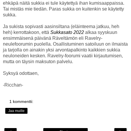
ehkäpä näitä sukkia ei tule käytettyä ihan kumisaappaissa.
Tai mistäs mie tiedän. Paras sukka on kuitenkin se käytetty
sukka.
Ja sukista sopivasti aasinsiltana (eläinteema jatkuu, heh
heh) kerrottakoon, että
Sukkasato 2022
alkaa syyskuun
ensimmäisenä päivänä Räveltämön eli Ravelry-
neulefoorumin puolella. Osallistuminen satoiluun on ilmaista
ja tarjolla on ainakin yksi arvontapalkinto kaikkien sukkia
neuloneiden kesken. Ravelry-foorumi vaatii kirjautumisen,
mutta on täysin maksuton palvelu.
Syksyä odottaen,
-Ricchan-
1 kommentti:
Jaa muille