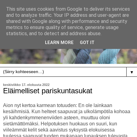
This site uses cookies from Google to deliver its services
and to analyze traffic. Your IP address and user-agent are
shared with Google along with performance and security
metrics to ensure quality of service, generate usage
statistics, and to detect and address abuse.
LEARN MORE
GOT IT
▼
keskiviikko 17. elokuuta 2022
Eläimelliset pariskuntasukat
Aion nyt kertoa karmean totuuden: En ole lainkaan
kesäihmisiä. Kun helteet saapuvat ja ulkolämpötila kohoaa
yli kahdenkymmenenviiden asteen, muuttuu oloni
sietämättömäksi. Helpotuksen huokaus on suuri, kun
viileämmät kelit sekä aavistus syksystä elokuisessa
tuulessa saapuvat tuoden mukanaan lupauksen tulevasta