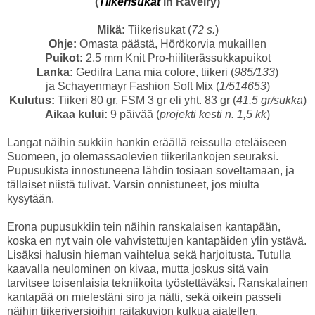
(
Tiikerisukat
in Ravelry)
Mikä:
Tiikerisukat (
72 s.
)
Ohje:
Omasta päästä, Hörökorvia mukaillen
Puikot:
2,5 mm Knit Pro-hiiliterässukkapuikot
Lanka:
Gedifra Lana mia colore, tiikeri (
985/133
)
ja Schayenmayr Fashion Soft Mix (
1/514653
)
Kulutus:
Tiikeri 80 gr, FSM 3 gr eli yht. 83 gr (
41,5 gr/sukka
)
Aikaa kului:
9 päivää (
projekti kesti n. 1,5 kk
)
Langat näihin sukkiin hankin eräällä reissulla eteläiseen
Suomeen, jo olemassaolevien tiikerilankojen seuraksi.
Pupusukista innostuneena lähdin tosiaan soveltamaan, ja
tällaiset niistä tulivat. Varsin onnistuneet, jos miulta
kysytään.
Erona pupusukkiin tein näihin ranskalaisen kantapään,
koska en nyt vain ole vahvistettujen kantapäiden ylin ystävä.
Lisäksi halusin hieman vaihtelua sekä harjoitusta. Tutulla
kaavalla neulominen on kivaa, mutta joskus sitä vain
tarvitsee toisenlaisia tekniikoita työstettäväksi. Ranskalainen
kantapää on mielestäni siro ja nätti, sekä oikein passeli
näihin tiikeriversioihin raitakuvion kulkua ajatellen.