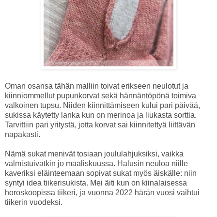
Oman osansa tähän malliin toivat erikseen neulotut ja
kiinniommellut pupunkorvat sekä hännäntöpönä toimiva
valkoinen tupsu. Niiden kiinnittämiseen kului pari päivää,
sukissa käytetty lanka kun on merinoa ja liukasta sorttia.
Tarvittiin pari yritystä, jotta korvat sai kiinnitettyä liittävän
napakasti.
Nämä sukat menivät tosiaan joululahjuksiksi, vaikka
valmistuivatkin jo maaliskuussa. Halusin neuloa niille
kaveriksi eläinteemaan sopivat sukat myös äiskälle: niin
syntyi idea tiikerisukista. Mei äiti kun on kiinalaisessa
horoskoopissa tiikeri, ja vuonna 2022 härän vuosi vaihtui
tiikerin vuodeksi.