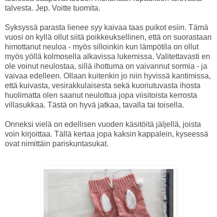
talvesta. Jep. Voitte tuomita.
Syksyssä parasta lienee syy kaivaa taas puikot esiin. Tämä
vuosi on kyllä ollut siitä poikkeuksellinen, että on suorastaan
himottanut neuloa - myös silloinkin kun lämpötila on ollut
myös yöllä kolmosella alkavissa lukemissa. Valitettavasti en
ole voinut neulostaa, sillä ihottuma on vaivannut sormia - ja
vaivaa edelleen. Ollaan kuitenkin jo niin hyvissä kantimissa,
että kuivasta, vesirakkulaisesta sekä kuoriutuvasta ihosta
huolimatta olen saanut neulottua jopa viisitoista kerrosta
villasukkaa. Tästä on hyvä jatkaa, tavalla tai toisella.
Onneksi vielä on edellisen vuoden käsitöitä jäljellä, joista
voin kirjoittaa. Tällä kertaa jopa kaksin kappalein, kyseessä
ovat nimittäin pariskuntasukat.