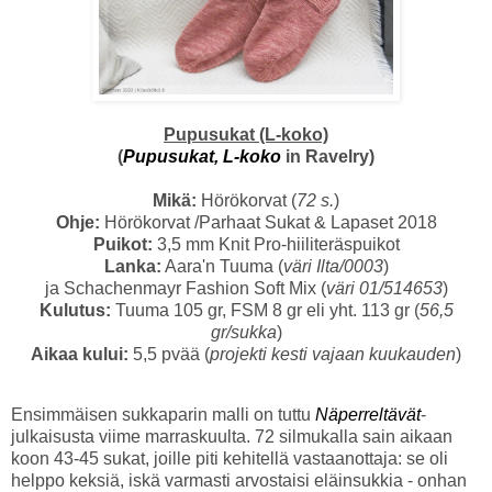
Pupusukat (L-koko)
(
Pupusukat, L-koko
in Ravelry)
Mikä:
Hörökorvat (
72 s.
)
Ohje:
Hörökorvat /Parhaat Sukat & Lapaset 2018
Puikot:
3,5 mm Knit Pro-hiiliteräspuikot
Lanka:
Aara'n Tuuma (
väri
Ilta/0003
)
ja Schachenmayr Fashion Soft Mix (
väri 01/514653
)
Kulutus:
Tuuma 105 gr, FSM 8 gr eli yht. 113 gr (
56,5
gr/sukka
)
Aikaa kului:
5,5 pvää (
projekti kesti vajaan kuukauden
)
Ensimmäisen sukkaparin malli on tuttu
Näperreltävät
-
julkaisusta viime marraskuulta. 72 silmukalla sain aikaan
koon 43-45 sukat, joille piti kehitellä vastaanottaja: se oli
helppo keksiä, iskä varmasti arvostaisi eläinsukkia - onhan