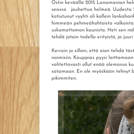
Ostin keväällä 2015 Lanamanian helm
seassa jauhettua helmeä. Uudesta S
kotiutunut vyyhti oli kallein lankah
himmeän pehmeähohtoista valkoista luk
uskomattoman kaunista. Heti sen näh
tehdä jotain todella erityistä, ja juuri 
Kerroin jo silloin, että aion tehdä t
naimisiin. Kauppias pyysi laittamaan
valitettavasti ollut enää olemassa k
satamaan. En ole myöskään tehnyt bl
pikimmiten.