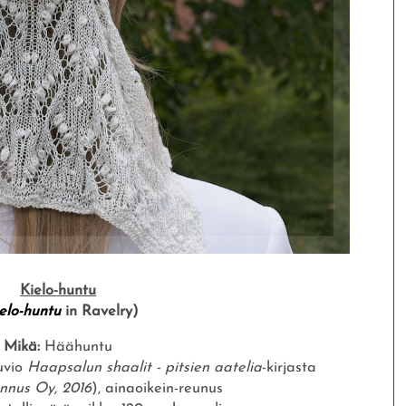
Kielo-huntu
elo-huntu
in Ravelry)
Mikä:
Häähuntu
uvio
Haapsalun shaalit - pitsien aatelia
-kirjasta
nnus Oy, 2016
), ainaoikein-reunus