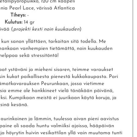
allipyöröpuikko, 120 cm kaapeli
a Pearl Lace, värissä Atlantica
Tiheys:
-
Kulutus:
14 gr
ivää (
projekti kesti noin kuukauden
)
kun sanon yllättäen, tarkoitan sitä todella. Me
mmankaan vanhempien tietämättä, noin kuukauden
 helppoa sekä stressitöntä!
at ystäväni ja mieheni sisaren, teimme varaukset
asin kukat paikallisesta pienestä kukkakaupasta. Pari
äämatkavarauksen Peurunkaan, jossa vietimme
ksia emme ole hankkineet vielä tänäkään päivänä,
ksi. Kumpikaan meistä ei juurikaan käytä koruja, ja
sinä kesänä.
urinkoinen ja lämmin, tuulessa aivan pieni aavistus
paine oli saada huntu valmiiksi ajoissa, hääpäivän
a höyrytin huivin vesikattilan yllä vain muutama tunti