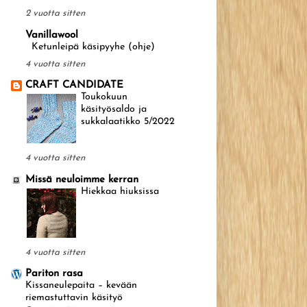
2 vuotta sitten
Vanillawool
Ketunleipä käsipyyhe (ohje)
4 vuotta sitten
CRAFT CANDIDATE
Toukokuun
käsityösaldo ja
sukkalaatikko 5/2022
4 vuotta sitten
Missä neuloimme kerran
Hiekkaa hiuksissa
4 vuotta sitten
Pariton rasa
Kissaneulepaita – kevään
riemastuttavin käsityö