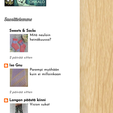
Suosittelemme
Sweets & Socks
Mitä neuloin
heinäkuussa?
2 päivää sitten
Iso Gnu
Parempi myöhään
kuin ei milloinkaan
2 päivää sitten
Langan päästä kiinni
Vision sukat