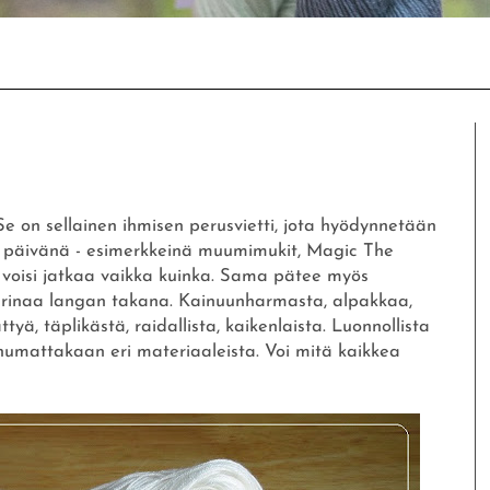
e on sellainen ihmisen perusvietti, jota hyödynnetään
in päivänä - esimerkkeinä muumimukit, Magic The
aa voisi jatkaa vaikka kuinka. Sama pätee myös
tarinaa langan takana. Kainuunharmasta, alpakkaa,
ättyä, täplikästä, raidallista, kaikenlaista. Luonnollista
puhumattakaan eri materiaaleista. Voi mitä kaikkea