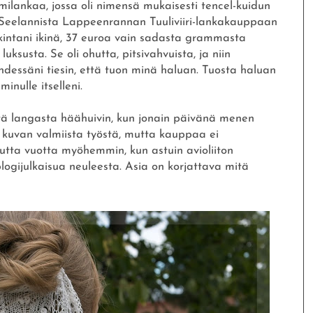
ilankaa, jossa oli nimensä mukaisesti tencel-kuidun
eelannista Lappeenrannan Tuuliviiri-lankakauppaan
ankintani ikinä, 37 euroa vain sadasta grammasta
susta. Se oli ohutta, pitsivahvuista, ja niin
dessäni tiesin, että tuon minä haluan. Tuosta haluan
minulle itselleni.
ästä langasta häähuivin, kun jonain päivänä menen
 kuvan valmiista työstä, mutta kauppaa ei
uutta vuotta myöhemmin, kun astuin avioliiton
ogijulkaisua neuleesta. Asia on korjattava mitä