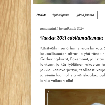
Etusivu
LankaLipasto
JämäJemma
maanantai 1. tammikuuta 2024
Vuoden 2021 odottamattomuus
Käsityöihmisenä hamstraan lankaa. S
kaupallisuuden alttarilla yhä tänäk
Gathering-kortit, Pokémonit, ja list
lankaan, ja käsityöläinen rakastaa 
jakkia, käsinvärjättyä, teollisesti värj
ja ei-niin luonnollista väriskaalaa, 
lanka voikaan olla!