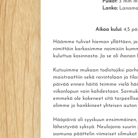
Puikot:
3 mm met
Lanka:
Lanamani
Aikaa kului:
4,5 pä
Häämme tulivat hieman yllättäen, ja 
nimittäin karkasimme naimisiin ku
kuluttua kosinnasta. Ja se oli ihanan
Kutsuimme mukaan todistajiksi parha
maistraattiin sekä ravintolaan ja til
päivää ennen häitä teimme vielä h
viikonlopun vain kahdestaan. Sormu
emmekä ole kokeneet sitä tarpeellise
olimme jo hankkineet yhteisen auton 
Hääpäivä oli syyskuun ensimmäinen, a
lähestyvää syksyä. Neulojana suurin 
aamuna päättelin viimeiset silmukat j