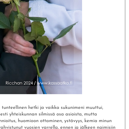
i tunteellinen hetki ja vaikka sukunimeni muuttui,
esti yhteiskunnan silmissä osa asioista, mutta
nnioitus, huomioon ottaminen, ystävyys, kemia minun
 vahvistunut vuosien varrella, ennen ja jälkeen naimisiin