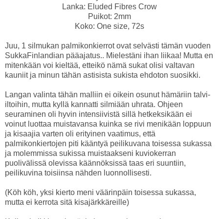
Lanka: Eluded Fibres Crow
Puikot: 2mm
Koko: One size, 72s
Juu, 1 silmukan palmikonkierrot ovat selvästi tämän vuoden
SukkaFinlandian pääajatus.. Mielestäni ihan liikaa! Mutta en
mitenkään voi kieltää, etteikö nämä sukat olisi valtavan
kauniit ja minun tähän astisista sukista ehdoton suosikki.
Langan valinta tähän malliin ei oikein osunut hämäriin talvi-
iltoihin, mutta kyllä kannatti silmiään uhrata. Ohjeen
seuraminen oli hyvin intensiivistä sillä hetkeksikään ei
voinut luottaa muistavansa kuinka se rivi menikään loppuun
ja kisaajia varten oli erityinen vaatimus, että
palmikonkiertojen piti kääntyä peilikuvana toisessa sukassa
ja molemmissa sukissa muistaakseni kuviokerran
puolivälissä olevissa käännöksissä taas eri suuntiin,
peilikuvina toisiinsa nähden luonnollisesti.
(Köh köh, yksi kierto meni väärinpäin toisessa sukassa,
mutta ei kerrota sitä kisajärkkäreille)