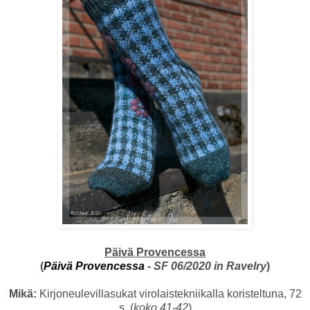
Päivä Provencessa
(
Päivä Provencessa
- SF 06/2020 in Ravelry
)
Mikä:
Kirjoneulevillasukat virolaistekniikalla koristeltuna, 72
s. (
koko 41-42
)