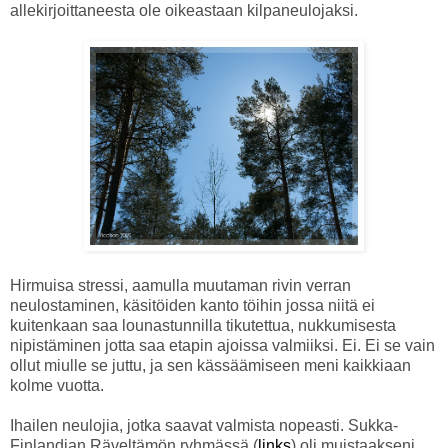
allekirjoittaneesta ole oikeastaan kilpaneulojaksi.
Hirmuisa stressi, aamulla muutaman rivin verran
neulostaminen, käsitöiden kanto töihin jossa niitä ei
kuitenkaan saa lounastunnilla tikutettua, nukkumisesta
nipistäminen jotta saa etapin ajoissa valmiiksi. Ei. Ei se vain
ollut miulle se juttu, ja sen kässäämiseen meni kaikkiaan
kolme vuotta.
Ihailen neulojia, jotka saavat valmista nopeasti. Sukka-
Finlandian Räveltämön ryhmässä (
links
) oli muistaakseni