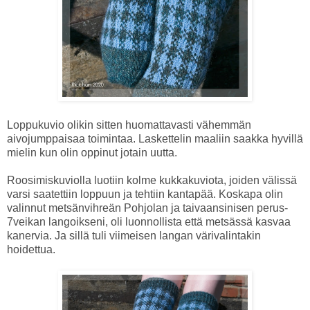
Loppukuvio olikin sitten huomattavasti vähemmän
aivojumppaisaa toimintaa. Laskettelin maaliin saakka hyvillä
mielin kun olin oppinut jotain uutta.
Roosimiskuviolla luotiin kolme kukkakuviota, joiden välissä
varsi saatettiin loppuun ja tehtiin kantapää. Koskapa olin
valinnut metsänvihreän Pohjolan ja taivaansinisen perus-
7veikan langoikseni, oli luonnollista että metsässä kasvaa
kanervia. Ja sillä tuli viimeisen langan värivalintakin
hoidettua.