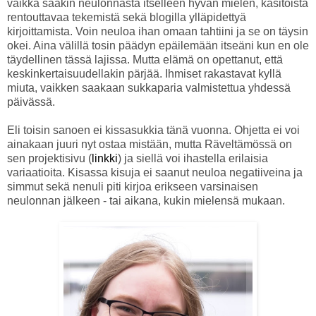
vaikka saakin neulonnasta itselleen hyvän mielen, käsitöistä
rentouttavaa tekemistä sekä blogilla ylläpidettyä
kirjoittamista. Voin neuloa ihan omaan tahtiini ja se on täysin
okei. Aina välillä tosin päädyn epäilemään itseäni kun en ole
täydellinen tässä lajissa. Mutta elämä on opettanut, että
keskinkertaisuudellakin pärjää. Ihmiset rakastavat kyllä
miuta, vaikken saakaan sukkaparia valmistettua yhdessä
päivässä.
Eli toisin sanoen ei kissasukkia tänä vuonna. Ohjetta ei voi
ainakaan juuri nyt ostaa mistään, mutta Räveltämössä on
sen projektisivu (
linkki
) ja siellä voi ihastella erilaisia
variaatioita. Kisassa kisuja ei saanut neuloa negatiiveina ja
simmut sekä nenuli piti kirjoa erikseen varsinaisen
neulonnan jälkeen - tai aikana, kukin mielensä mukaan.