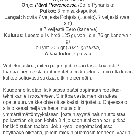
Ohje:
Päivä Provencessa
/Soile Pyhäniska
Puikot:
3 mm sukkapuikot
Langat:
Novita 7 veljestä Pohjola (Luosto), 7 veljestä (vaal.
sin)
ja 7 veljestä Eero (kanerva)
Kulutus:
Luosto eli vihreä 125 gr, vaal. sin. 76 gr, kanerva 4
gr
eli yht. 205 gr (
102,5 gr/sukka
)
Aikaa kului:
7 päivää
Voitteko uskoa, miten paljon pidinkään tästä kuviosta?
Ihanaa, perinteistä ruutuneuletta pikku jekulla, niin että kuvio
kulkee soljuvasti sukkaa pitkin eteenpäin.
Kuudennella etapilla kisassa pääsi oppimaan roositud-
tekniikan eli
roosimisen
. Siinäpä vasta menikin aikaa
opetteluun, vaikka ohje oli selkeästi kirjoitettu. Ohjeessa oli
siis oikeasti neljä vaihetta, mutta olin
ymmärtämättömyyksissäni jostain syystä halunnut toistaa
pelkästään ohjeen kohtia 3-4 ja saanut aikaan pari pitkää
lenkkiä sukan taakse. Joku kyseli ongelmaketjussa
näyttääkö oikealta, jolloin miekin huomasin tehneeni väärin.