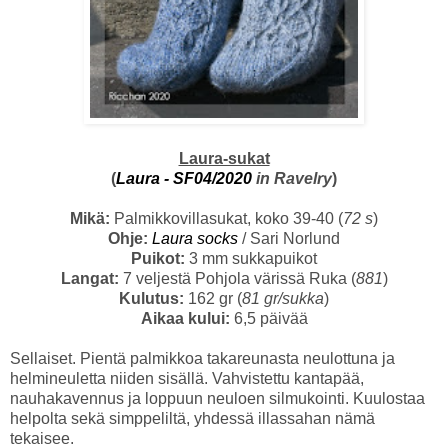
Laura-sukat
(
Laura - SF04/2020
in Ravelry
)
Mikä:
Palmikkovillasukat, koko 39-40 (
72 s
)
Ohje:
Laura socks
/ Sari Norlund
Puikot:
3 mm sukkapuikot
Langat:
7 veljestä Pohjola värissä Ruka (
881
)
Kulutus:
162 gr (
81 gr/sukka
)
Aikaa kului:
6,5 päivää
Sellaiset. Pientä palmikkoa takareunasta neulottuna ja
helmineuletta niiden sisällä. Vahvistettu kantapää,
nauhakavennus ja loppuun neuloen silmukointi. Kuulostaa
helpolta sekä simppeliltä, yhdessä illassahan nämä
tekaisee.