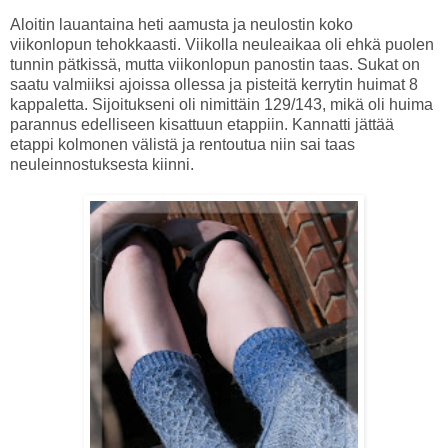
Aloitin lauantaina heti aamusta ja neulostin koko
viikonlopun tehokkaasti. Viikolla neuleaikaa oli ehkä puolen
tunnin pätkissä, mutta viikonlopun panostin taas. Sukat on
saatu valmiiksi ajoissa ollessa ja pisteitä kerrytin huimat 8
kappaletta. Sijoitukseni oli nimittäin 129/143, mikä oli huima
parannus edelliseen kisattuun etappiin. Kannatti jättää
etappi kolmonen välistä ja rentoutua niin sai taas
neuleinnostuksesta kiinni.