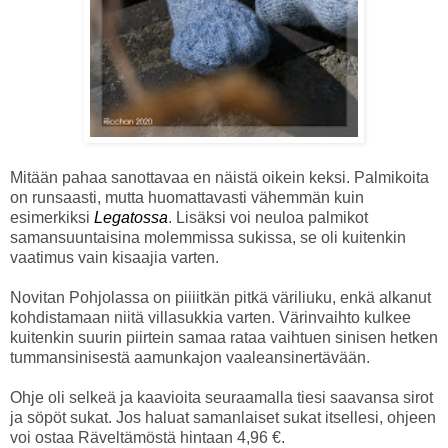
Mitään pahaa sanottavaa en näistä oikein keksi. Palmikoita
on runsaasti, mutta huomattavasti vähemmän kuin
esimerkiksi
Legatossa
. Lisäksi voi neuloa palmikot
samansuuntaisina molemmissa sukissa, se oli kuitenkin
vaatimus vain kisaajia varten.
Novitan Pohjolassa on piiiitkän pitkä väriliuku, enkä alkanut
kohdistamaan niitä villasukkia varten. Värinvaihto kulkee
kuitenkin suurin piirtein samaa rataa vaihtuen sinisen hetken
tummansinisestä aamunkajon vaaleansinertävään.
Ohje oli selkeä ja kaavioita seuraamalla tiesi saavansa sirot
ja söpöt sukat. Jos haluat samanlaiset sukat itsellesi, ohjeen
voi ostaa Räveltämöstä hintaan 4,96 €.