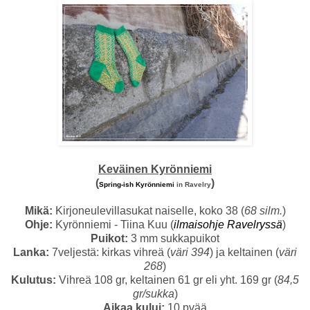
Keväinen Kyrönniemi
(
)
Spring-ish Kyrönniemi
in Ravelry
Mikä:
Kirjoneulevillasukat naiselle, koko 38 (
68 silm.
)
Ohje:
Kyrönniemi - Tiina Kuu (
ilmaisohje Ravelryssä
)
Puikot:
3 mm sukkapuikot
Lanka:
7veljestä: kirkas vihreä (
väri 394
) ja keltainen (
väri
268
)
Kulutus:
Vihreä 108 gr, keltainen 61 gr eli yht. 169 gr (
84,5
gr/sukka
)
Aikaa kului:
10 pvää