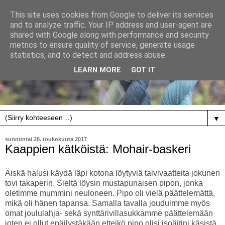
This site uses cookies from Google to deliver its services
and to analyze traffic. Your IP address and user-agent are
shared with Google along with performance and security
metrics to ensure quality of service, generate usage
statistics, and to detect and address abuse.
LEARN MORE
GOT IT
▼
sunnuntai 28. toukokuuta 2017
Kaappien kätköistä: Mohair-baskeri
Äiskä halusi käydä läpi kotona löytyviä talvivaatteita jokunen
tovi takaperin. Sieltä löysin mustapunaisen pipon, jonka
oletimme mummini neuloneen. Pipo oli vielä päättelemättä,
mikä oli hänen tapansa. Samalla tavalla jouduimme myös
omat joululahja- sekä synttärivillasukkamme päättelemään
joten ei ollut epäilystäkään etteikö pipo olisi isoäitini käsistä