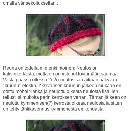
omalla värisekoituksellani.
Reuna on todella mielenkiintoinen: Neulos on
kaksinkertaista, mutta en onnistunut löytämään saumaa.
Vasta päässä ollessa 2o2n-neulos saa aikaan näkyvän
"kruunu"-efektin. Yksivärisen kruunun jälkeen mukaan on
otettu mohair-lanka ja neulottu oikeata neulosta lisäillen
reilusti silmukoita parin kerroksen verran. Tämän jälkeen on
neulottu kymmenisen(?) kerrosta oikeaa neulosta ja sitten
on tehty tähtikavennus kymmenestä eri kohdasta.