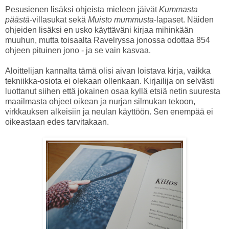
Pesusienen lisäksi ohjeista mieleen jäivät
Kummasta
päästä
-villasukat sekä
Muisto mummusta
-lapaset. Näiden
ohjeiden lisäksi en usko käyttäväni kirjaa mihinkään
muuhun, mutta toisaalta Ravelryssa jonossa odottaa 854
ohjeen pituinen jono - ja se vain kasvaa.
Aloittelijan kannalta tämä olisi aivan loistava kirja, vaikka
tekniikka-osiota ei olekaan ollenkaan. Kirjailija on selvästi
luottanut siihen että jokainen osaa kyllä etsiä netin suuresta
maailmasta ohjeet oikean ja nurjan silmukan tekoon,
virkkauksen alkeisiin ja neulan käyttöön. Sen enempää ei
oikeastaan edes tarvitakaan.