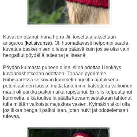
Kuvat on ottanut ihana herra Jii, toiselta aliakseltaan
ansgaros (
kotisivunsa
). Oli huomattavasti helpompi saada
kuvattua baskerin sen ollessa päässä kuin jos se olisi vain
hengaillut pöydällä latteana ja litteänä.
Pöydän kulmasta puheen ollen, siinä odottaa Henkäys
kuvaamishetkeään odottaen. Tänään pyörimme
Riihisaaressa seisovan kummelin nurkilla ajatuksena
potentiaalinen tausta, mutta tarkemmin katsottuna valkoinen
maali oli paikka paikoin aika rapistunut. En siis kelpuuttanut
kummelia, eikä tuulisella säällä kuvaamisestakaan tahtonut
tulla mitään valkoista majakkaa vasten. Kylmäkin alkoi olla
jos liikaa hengaili paikoillaan, joten huivi jäi odottelemaan
tulevaa.