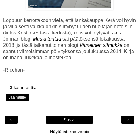
Loppuun kerrottakoon vielä, että lankakauppa Kerä voi hyvin
ja villaisesti vaikka onkin siirtynyt uuden huoltajan hoteisiin
(kiitos KristiinaS tästä tiedosta), kotisivut löytyvät
täältä
.
Jonnan blogi
Musta tuntuu
sai päätöksensä lokakuussa
2013, ja tästä jatkanut toinen blogi
Viimeinen silmukka
on
saanut viimeisimmän päivityksensä joulukuussa 2014. Kirja
on ihana, lukekaa ja ihastelkaa.
-Ricchan-
3 kommenttia:
Jaa muille
‹
›
Etusivu
Näytä internetversio