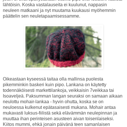
lähtöisin. Koska vastalauseita ei kuulunut, nappasin
neuleen matkaani ja nyt muutama kuukausi myöhemmin
päättelin sen neuletapaamisessamme.
Oikeastaan kyseessä taitaa olla mallinsa puolesta
pikemminkin baskeri kuin pipo. Lankana on käytetty
todennäköisesti markettilankoja, veikkaisin 7veikkaa tai
Isoaveljeä. Paksumman langan seuraksi on samaan aikaan
neulottu mohair-lankaa - hyvin ohutta, koska se on
neuloessa kulkenut epätasaisesti mukana. Mohair antaa
mukavasti luksus-fiilistä sekä elävämmän neulepinnan ja
muuttaa ihan perinteisen asusteen aivan toisenlaiseksi.
Kiitos mummi, ehkä jonain päivänä teen samanlaisen