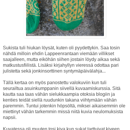
Sukista tuli hiukan löysät, kuten oli pyydettykin. Saa tosin
nähdä milloin ehdin Lappeenrantaan viemään villikset
saajalleen, mutta eiköhän siihen jostain löydy aikaa sekä
matkustusfiilistä. Lisäksi kirjahyllyn vieressä odottaa pari
julistetta sekä jonkinsorttinen syntymäpäivälahja...
Tällä kertaa on myös panostettu valokuviin kun tuli
seurailtua asuinkumppanin siivellä kuvaamiskurssia. Sitä
kautta saa taas vähän sielukkaampia otoksia blogiin ja
kenties teidät siellä ruudunkin takana viihtymään vähän
paremmin. Tuntui jotenkin höpsöltä, miksei aikaisemmin ole
miettinyt vähän tarkemmin missä niitä kuvia neulomuksista
napsii.
Kuvatessa oli muuten tosi kiva kun sukat tarttuivat kiveen