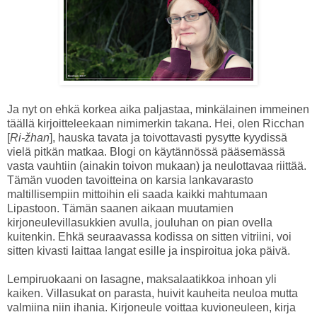
Ja nyt on ehkä korkea aika paljastaa, minkälainen immeinen
täällä kirjoitteleekaan nimimerkin takana. Hei, olen Ricchan
[
Ri-žhan
], hauska tavata ja toivottavasti pysytte kyydissä
vielä pitkän matkaa. Blogi on käytännössä pääsemässä
vasta vauhtiin (ainakin toivon mukaan) ja neulottavaa riittää.
Tämän vuoden tavoitteina on karsia lankavarasto
maltillisempiin mittoihin eli saada kaikki mahtumaan
Lipastoon. Tämän saanen aikaan muutamien
kirjoneulevillasukkien avulla, jouluhan on pian ovella
kuitenkin. Ehkä seuraavassa kodissa on sitten vitriini, voi
sitten kivasti laittaa langat esille ja inspiroitua joka päivä.
Lempiruokaani on lasagne, maksalaatikkoa inhoan yli
kaiken. Villasukat on parasta, huivit kauheita neuloa mutta
valmiina niin ihania. Kirjoneule voittaa kuvioneuleen, kirja