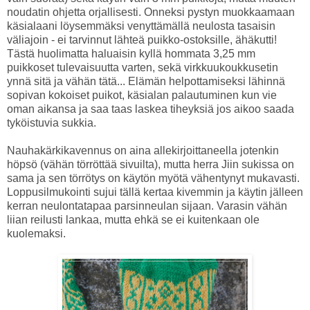
noudatin ohjetta orjallisesti. Onneksi pystyn muokkaamaan
käsialaani löysemmäksi venyttämällä neulosta tasaisin
väliajoin - ei tarvinnut lähteä puikko-ostoksille, ähäkutti!
Tästä huolimatta haluaisin kyllä hommata 3,25 mm
puikkoset tulevaisuutta varten, sekä virkkuukoukkusetin
ynnä sitä ja vähän tätä... Elämän helpottamiseksi lähinnä
sopivan kokoiset puikot, käsialan palautuminen kun vie
oman aikansa ja saa taas laskea tiheyksiä jos aikoo saada
tyköistuvia sukkia.
Nauhakärkikavennus on aina allekirjoittaneella jotenkin
höpsö (vähän törröttää sivuilta), mutta herra Jiin sukissa on
sama ja sen törrötys on käytön myötä vähentynyt mukavasti.
Loppusilmukointi sujui tällä kertaa kivemmin ja käytin jälleen
kerran neulontatapaa parsinneulan sijaan. Varasin vähän
liian reilusti lankaa, mutta ehkä se ei kuitenkaan ole
kuolemaksi.