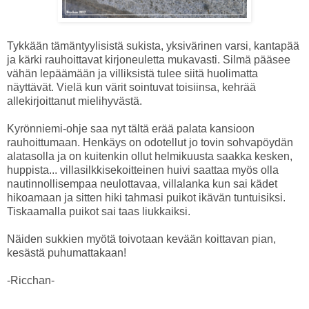
Tykkään tämäntyylisistä sukista, yksivärinen varsi, kantapää
ja kärki rauhoittavat kirjoneuletta mukavasti. Silmä pääsee
vähän lepäämään ja villiksistä tulee siitä huolimatta
näyttävät. Vielä kun värit sointuvat toisiinsa, kehrää
allekirjoittanut mielihyvästä.
Kyrönniemi-ohje saa nyt tältä erää palata kansioon
rauhoittumaan. Henkäys on odotellut jo tovin sohvapöydän
alatasolla ja on kuitenkin ollut helmikuusta saakka kesken,
huppista... villasilkkisekoitteinen huivi saattaa myös olla
nautinnollisempaa neulottavaa, villalanka kun sai kädet
hikoamaan ja sitten hiki tahmasi puikot ikävän tuntuisiksi.
Tiskaamalla puikot sai taas liukkaiksi.
Näiden sukkien myötä toivotaan kevään koittavan pian,
kesästä puhumattakaan!
-Ricchan-