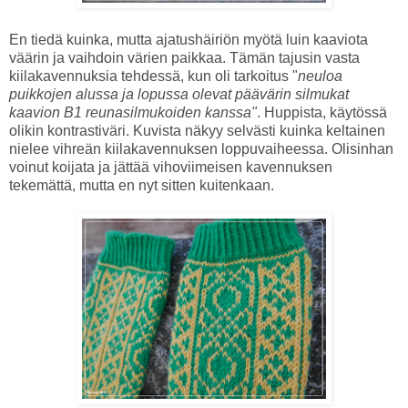
En tiedä kuinka, mutta ajatushäiriön myötä luin kaaviota
väärin ja vaihdoin värien paikkaa. Tämän tajusin vasta
kiilakavennuksia tehdessä, kun oli tarkoitus "
neuloa
puikkojen alussa ja lopussa olevat päävärin silmukat
kaavion B1 reunasilmukoiden kanssa"
. Huppista, käytössä
olikin kontrastiväri. Kuvista näkyy selvästi kuinka keltainen
nielee vihreän kiilakavennuksen loppuvaiheessa. Olisinhan
voinut koijata ja jättää vihoviimeisen kavennuksen
tekemättä, mutta en nyt sitten kuitenkaan.