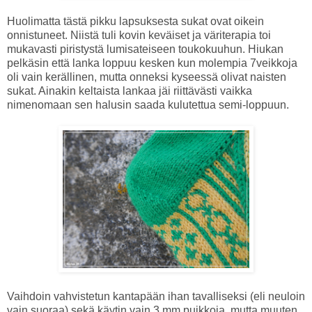
Huolimatta tästä pikku lapsuksesta sukat ovat oikein
onnistuneet. Niistä tuli kovin keväiset ja väriterapia toi
mukavasti piristystä lumisateiseen toukokuuhun. Hiukan
pelkäsin että lanka loppuu kesken kun molempia 7veikkoja
oli vain kerällinen, mutta onneksi kyseessä olivat naisten
sukat. Ainakin keltaista lankaa jäi riittävästi vaikka
nimenomaan sen halusin saada kulutettua semi-loppuun.
Vaihdoin vahvistetun kantapään ihan tavalliseksi (eli neuloin
vain suoraa) sekä käytin vain 3 mm puikkoja, mutta muuten