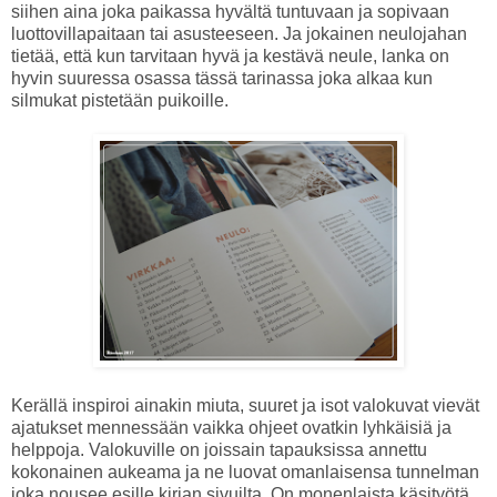
siihen aina joka paikassa hyvältä tuntuvaan ja sopivaan
luottovillapaitaan tai asusteeseen. Ja jokainen neulojahan
tietää, että kun tarvitaan hyvä ja kestävä neule, lanka on
hyvin suuressa osassa tässä tarinassa joka alkaa kun
silmukat pistetään puikoille.
Kerällä inspiroi ainakin miuta, suuret ja isot valokuvat vievät
ajatukset mennessään vaikka ohjeet ovatkin lyhkäisiä ja
helppoja. Valokuville on joissain tapauksissa annettu
kokonainen aukeama ja ne luovat omanlaisensa tunnelman
joka nousee esille kirjan sivuilta. On monenlaista käsityötä