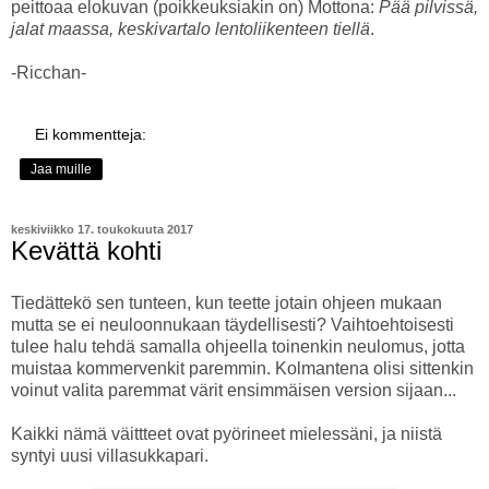
peittoaa elokuvan (poikkeuksiakin on) Mottona:
Pää pilvissä,
jalat maassa, keskivartalo lentoliikenteen tiellä
.
-Ricchan-
Ei kommentteja:
Jaa muille
keskiviikko 17. toukokuuta 2017
Kevättä kohti
Tiedättekö sen tunteen, kun teette jotain ohjeen mukaan
mutta se ei neuloonnukaan täydellisesti? Vaihtoehtoisesti
tulee halu tehdä samalla ohjeella toinenkin neulomus, jotta
muistaa kommervenkit paremmin. Kolmantena olisi sittenkin
voinut valita paremmat värit ensimmäisen version sijaan...
Kaikki nämä väittteet ovat pyörineet mielessäni, ja niistä
syntyi uusi villasukkapari.