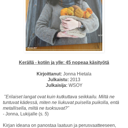
Kerällä - kotiin ja ylle: 45 nopeaa käsityötä
Kirjoittanut:
Jonna Hietala
Julkaistu:
2013
Julkaisija:
WSOY
"Erilaiset langat ovat kuin kutkuttava seikkailu. Miltä ne
tuntuvat kädessä, miten ne liukuvat puisella puikolla, entä
metallisella, miltä ne tuoksuvat?"
- Jonna, Lukijalle (
s. 5
)
Kirjan ideana on panostaa laatuun ja perusvaatteeseen,