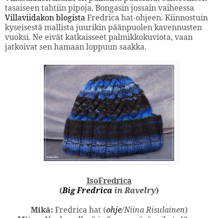
tasaiseen tahtiin pipoja. Bongasin jossain vaiheessa
Villaviidakon blogista
Fredrica hat-ohjeen. Kiinnostuin
kyseisestä mallista juurikin päänpuolen kavennusten
vuoksi. Ne eivät katkaisseet palmikkokuviota, vaan
jatkoivat sen hamaan loppuun saakka.
IsoFredrica
(
Big Fredrica
in Ravelry
)
Mikä:
Fredrica hat (
ohje
/Niina Risulainen
)