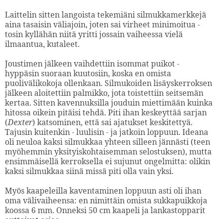
Laittelin sitten langoista tekemiäni silmukkamerkkejä
aina tasaisin väliajoin, joten sai virheet minimoitua -
tosin kyllähän niitä yritti jossain vaiheessa vielä
ilmaantua, kutaleet.
Joustimen jälkeen vaihdettiin isommat puikot -
hyppäsin suoraan kuutosiin, koska en omista
puolivälikokoja ollenkaan. Silmukoiden lisäyskerroksen
jälkeen aloitettiin palmikko, jota toistettiin seitsemän
kertaa. Sitten kavennuksilla jouduin miettimään kuinka
hitossa oikein pitäisi tehdä. Piti ihan keskeyttää sarjan
(
Dexter
) katsominen, että sai ajatukset keskitettyä.
Tajusin kuitenkin - luulisin - ja jatkoin loppuun. Ideana
oli neuloa kaksi silmukkaa yhteen silleen jännästi (teen
myöhemmin yksityiskohtaisemman selostuksen), mutta
ensimmäisellä kerroksella ei sujunut ongelmitta: olikin
kaksi silmukkaa siinä missä piti olla vain yksi.
Myös kaapeleilla kaventaminen loppuun asti oli ihan
oma välivaiheensa: en nimittäin omista sukkapuikkoja
koossa 6 mm. Onneksi 50 cm kaapeli ja lankastopparit