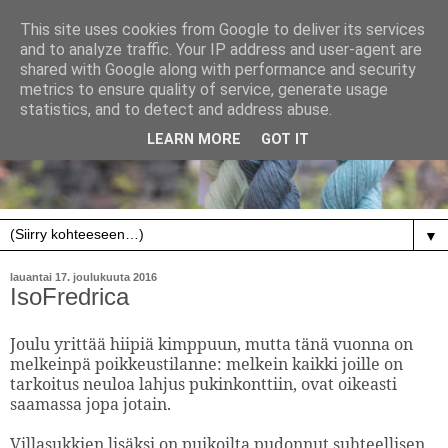
This site uses cookies from Google to deliver its services
and to analyze traffic. Your IP address and user-agent are
shared with Google along with performance and security
metrics to ensure quality of service, generate usage
statistics, and to detect and address abuse.
LEARN MORE
GOT IT
▼
lauantai 17. joulukuuta 2016
IsoFredrica
Joulu yrittää hiipiä kimppuun, mutta tänä vuonna on
melkeinpä poikkeustilanne: melkein kaikki joille on
tarkoitus neuloa
lahjus
pukinkonttiin, ovat oikeasti
saamassa jopa jotain.
Villasukkien lisäksi on puikoilta pudonnut suhteellisen