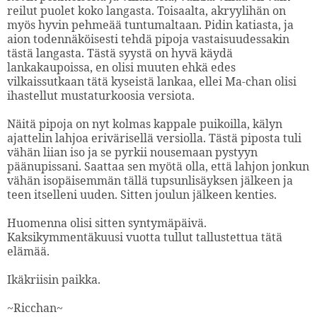
reilut puolet koko langasta. Toisaalta, akryylihän on
myös hyvin pehmeää tuntumaltaan. Pidin katiasta, ja
aion todennäköisesti tehdä pipoja vastaisuudessakin
tästä langasta. Tästä syystä on hyvä käydä
lankakaupoissa, en olisi muuten ehkä edes
vilkaissutkaan tätä kyseistä lankaa, ellei Ma-chan olisi
ihastellut mustaturkoosia versiota.
Näitä pipoja on nyt kolmas kappale puikoilla, kälyn
ajattelin lahjoa erivärisellä versiolla. Tästä piposta tuli
vähän liian iso ja se pyrkii nousemaan pystyyn
päänupissani. Saattaa sen myötä olla, että lahjon jonkun
vähän isopäisemmän tällä
tu
psunlisäyk
sen jälkeen
ja
teen itselleni uuden. Sitten joulun jälkeen kenties.
Huomenna olisi sitten syntymäpäi
vä
.
Kaksikymmentäkuusi vuotta tullut tallustettua tä
tä
elämää.
Ikä
kriisin paikka
.
~Ricchan~