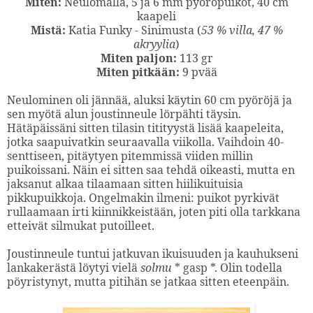
Miten:
Neulomalla, 5 ja 6 mm pyöröpuikot, 40 cm
kaapeli
Mistä:
Katia Funky - Sinimusta (
53 % villa, 47 %
akryylia
)
Miten paljon:
113 gr
Miten pitkään:
9 pvää
Neulominen oli jännää, aluksi käytin 60 cm pyöröjä ja
sen myötä alun joustinneule lörpähti täysin.
Hätäpäissäni sitten tilasin titityystä lisää kaapeleita,
jotka saapuivatkin seuraavalla viikolla. Vaihdoin 40-
senttiseen, pitäytyen pitemmissä viiden millin
puikoissani. Näin ei sitten saa tehdä oikeasti, mutta en
jaksanut alkaa tilaamaan sitten hiilikuituisia
pikkupuikkoja. Ongelmakin ilmeni: puikot pyrkivät
rullaamaan irti kiinnikkeistään, joten piti olla tarkkana
etteivät silmukat putoilleet.
Joustinneule tuntui jatkuvan ikuisuuden ja kauhukseni
lankakerästä löytyi vielä
solmu
* gasp *. Olin todella
pöyristynyt, mutta pitihän se jatkaa sitten eteenpäin.