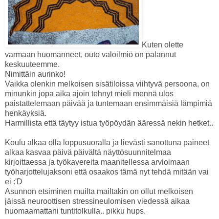
Kuten olette
varmaan huomanneet, outo valoilmiö on palannut
keskuuteemme.
Nimittäin aurinko!
Vaikka olenkin melkoisen sisätiloissa viihtyvä persoona, on
minunkin jopa aika ajoin tehnyt mieli mennä ulos
paistattelemaan päivää ja tuntemaan ensimmäisiä lämpimiä
henkäyksiä.
Harmillista että täytyy istua työpöydän ääressä nekin hetket..
Koulu alkaa olla loppusuoralla ja lievästi sanottuna paineet
alkaa kasvaa päivä päivältä näyttösuunnitelmaa
kirjoittaessa ja työkavereita maanitellessa arvioimaan
työharjottelujaksoni että osaakos tämä nyt tehdä mitään vai
ei :'D
Asunnon etsiminen muilta mailtakin on ollut melkoisen
jäissä neuroottisen stressineulomisen viedessä aikaa
huomaamattani tuntitolkulla.. pikku hups.