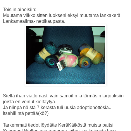
Toisiin aiheisiin:
Muutama viikko sitten luokseni eksyi muutama lankakerä
Lankamaailma- nettikaupasta.
Siellä ihan viattomasti vain samoilin ja törmäsin tarjouksiin
joista en voinut kieltäytyä.
Ja niinpä näistä 7 kerästä tuli uusia adoptionöttösiä..
Itsehillintä pettää(kö?)
Tarkemmati tiedot löydätte KeräKätköstä muista paitsi
Schoppel Wollen vaaleanpuna- viher- valkoisesta lace