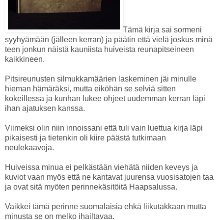
Tämä kirja sai sormeni
syyhyämään (jälleen kerran) ja päätin että vielä joskus minä
teen jonkun näistä kauniista huiveista reunapitseineen
kaikkineen.
Pitsireunusten silmukkamäärien laskeminen jäi minulle
hieman hämäräksi, mutta eiköhän se selviä sitten
kokeillessa ja kunhan lukee ohjeet uudemman kerran läpi
ihan ajatuksen kanssa.
Viimeksi olin niin innoissani että tuli vain luettua kirja läpi
pikaisesti ja tietenkin oli kiire päästä tutkimaan
neulekaavoja.
Huiveissa minua ei pelkästään viehätä niiden keveys ja
kuviot vaan myös että ne kantavat juurensa vuosisatojen taa
ja ovat sitä myöten perinnekäsitöitä Haapsalussa.
Vaikkei tämä perinne suomalaisia ehkä liikutakkaan mutta
minusta se on melko ihailtavaa.