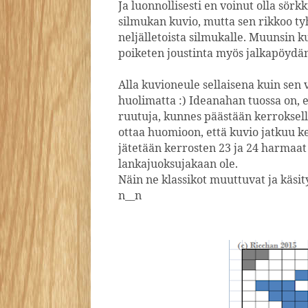
Ja luonnollisesti en voinut olla sör
silmukan kuvio, mutta sen rikkoo ty
neljälletoista silmukalle. Muunsin kuv
poiketen joustinta myös jalkapöydän
Alla kuvioneule sellaisena kuin sen 
huolimatta :) Ideanahan tuossa on, e
ruutuja, kunnes päästään kerroksell
ottaa huomioon, että kuvio jatkuu ke
jätetään kerrosten 23 ja 24 harmaat
lankajuoksujakaan ole.
Näin ne klassikot muuttuvat ja käsi
n__n