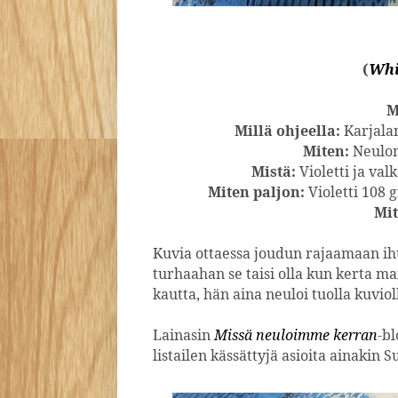
(
Whi
M
Millä ohjeella:
Karjalan
Miten:
Neulom
Mistä:
Violetti ja valk
Miten paljon:
Violetti 108 g
Mit
Kuvia ottaessa joudun rajaamaan ihu
turhaahan se taisi olla kun kerta m
kautta, hän aina neuloi tuolla kuvioll
Lainasin
Missä neuloimme kerran
-bl
listailen kässättyjä asioita ainakin 