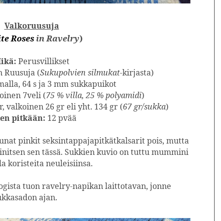
Valkoruusuja
te Roses
in Rav
elry
)
ikä:
Perusvillikset
 Ruusuja (
Sukupolvien silmukat
-kirjasta)
alla, 64 s ja 3 mm sukkapuikot
oinen 7veli (
75 % villa, 25 % polyamidi
)
r, valkoinen 26 gr eli yht. 134 gr (
67 gr/sukka
)
en pitkään:
12 pvää
nat pinkit seksintappajapitkätkalsarit pois, mutta
ainitsen sen tässä. Sukkien kuvio on tuttu mummini
a koristeita neuleisiinsa.
ogista tuon ravelry-napikan laittotavan, jonne
Sukkasadon ajan.