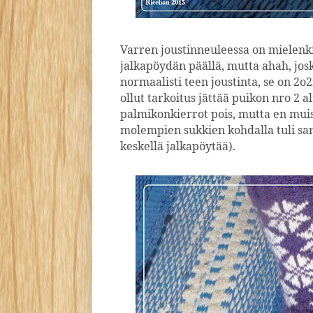
Varren joustinneuleessa on mielenki
jalkapöydän päällä, mutta ahah, jos
normaalisti teen joustinta, se on 2o
ollut tarkoitus jättää puikon nro 2 
palmikonkierrot pois, mutta en muis
molempien sukkien kohdalla tuli s
keskellä jalkapöytää).