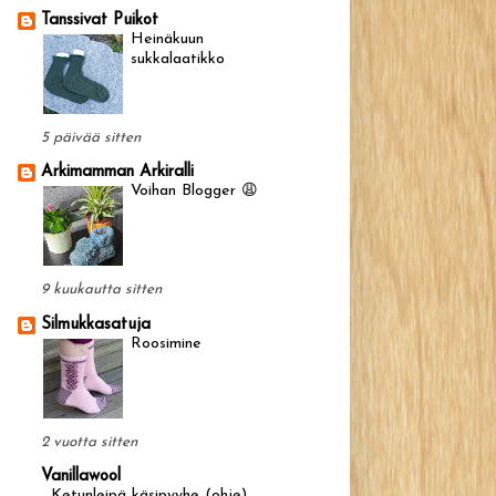
Tanssivat Puikot
Heinäkuun
sukkalaatikko
5 päivää sitten
Arkimamman Arkiralli
Voihan Blogger 😩
9 kuukautta sitten
Silmukkasatuja
Roosimine
2 vuotta sitten
Vanillawool
Ketunleipä käsipyyhe (ohje)