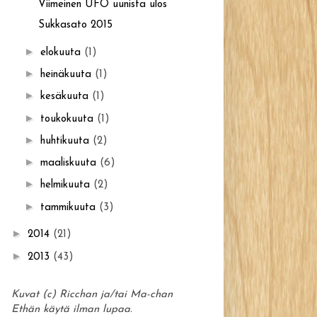
Viimeinen UFO uunista ulos
Sukkasato 2015
►
elokuuta
(1)
►
heinäkuuta
(1)
►
kesäkuuta
(1)
►
toukokuuta
(1)
►
huhtikuuta
(2)
►
maaliskuuta
(6)
►
helmikuuta
(2)
►
tammikuuta
(3)
►
2014
(21)
►
2013
(43)
Kuvat (c) Ricchan ja/tai Ma-chan
Ethän käytä ilman lupaa.