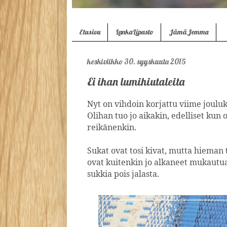
Etusivu
LankaLipasto
JämäJemma
keskiviikko 30. syyskuuta 2015
Ei ihan lumihiutaleita
Nyt on vihdoin korjattu viime jouluk
Olihan tuo jo aikakin, edelliset kun o
reikänenkin.
Sukat ovat tosi kivat, mutta hiema
ovat kuitenkin jo alkaneet mukautua 
sukkia pois jalasta.