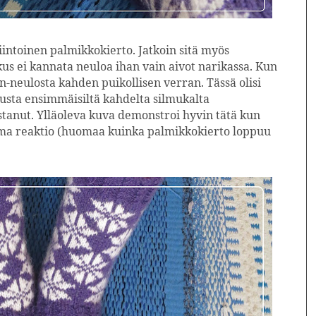
intoinen palmikkokierto. Jatkoin sitä myös
kus ei kannata neuloa ihan vain aivot narikassa. Kun
2n-neulosta kahden puikollisen verran. Tässä olisi
alusta ensimmäisiltä kahdelta silmukalta
tanut. Ylläoleva kuva demonstroi hyvin tätä kun
ama reaktio (huomaa kuinka palmikkokierto loppuu