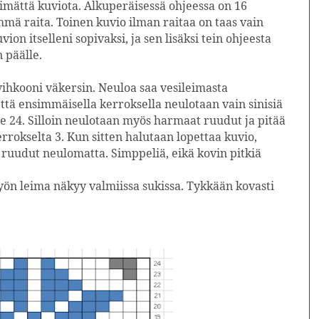
kkimättä kuviota. Alkuperäisessä ohjeessa on 16
hmä raita. Toinen kuvio ilman raitaa on taas vain
ion itselleni sopivaksi, ja sen lisäksi tein ohjeesta
 päälle.
vihkooni väkersin. Neuloa saa vesileimasta
ttä ensimmäisella kerroksella neulotaan vain sinisiä
e 24. Silloin neulotaan myös harmaat ruudut ja pitää
rrokselta 3. Kun sitten halutaan lopettaa kuvio,
 ruudut neulomatta. Simppeliä, eikä kovin pitkiä
työn leima näkyy valmiissa sukissa. Tykkään kovasti