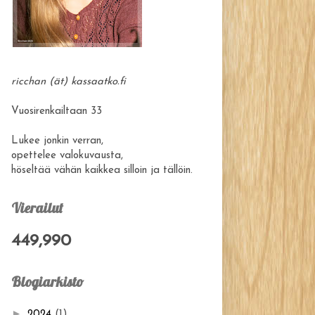
ricchan (ät) kassaatko.fi
Vuosirenkailtaan 33
Lukee jonkin verran,
opettelee valokuvausta,
höseltää vähän kaikkea silloin ja tällöin.
Vierailut
449,990
Blogiarkisto
►
2024
(1)