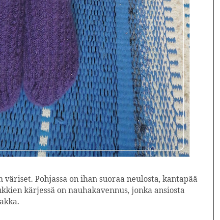
un väriset. Pohjassa on ihan suoraa neulosta, kantapää
ukkien kärjessä on nauhakavennus, jonka ansiosta
akka.