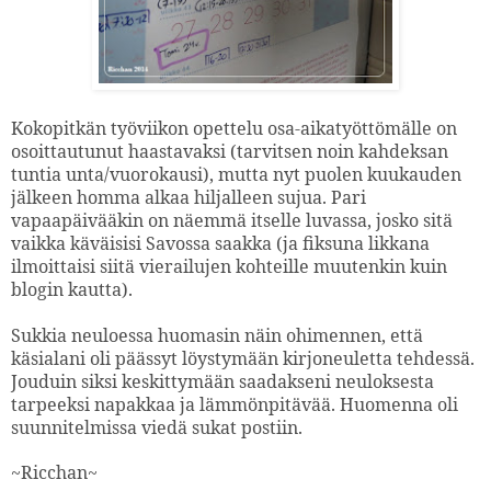
Kokopitkän työviikon opettelu osa-aikatyöttömälle on
osoittautunut haastavaksi (tarvitsen noin kahdeksan
tuntia unta/vuorokausi), mutta nyt puolen kuukauden
jälkeen homma alkaa hiljalleen sujua. Pari
vapaapäivääkin on näemmä itselle luvassa, josko sitä
vaikka käväisisi Savossa saakka (ja fiksuna likkana
ilmoittaisi siitä vierailujen kohteille muutenkin kuin
blogin kautta).
Sukkia neuloessa huomasin näin ohimennen, että
käsialani oli päässyt löystymään kirjoneuletta tehdessä.
Jouduin siksi keskittymään saadakseni neuloksesta
tarpeeksi napakkaa ja lämmönpitävää. Huomenna oli
suunnitelmissa viedä sukat postiin.
~Ricchan~