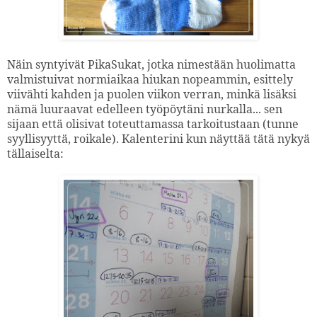
Näin syntyivät PikaSukat, jotka nimestään huolimatta
valmistuivat normiaikaa hiukan nopeammin, esittely
viivähti kahden ja puolen viikon verran, minkä lisäksi
nämä luuraavat edelleen työpöytäni nurkalla... sen
sijaan että olisivat toteuttamassa tarkoitustaan (tunne
syyllisyyttä, roikale).
Kalenterini kun näyttää tätä nykyä
tällaiselta: