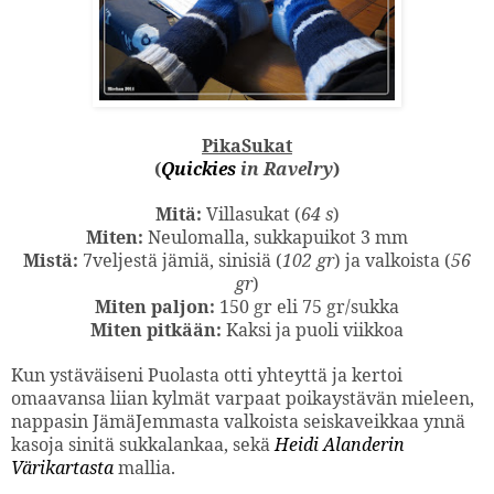
PikaSukat
(
Quickies
in Ravelry
)
Mitä:
Villasukat (
64 s
)
Miten:
Neulomalla, sukkapuikot 3 mm
Mistä:
7veljestä jämiä, sinisiä (
102 gr
) ja valkoista (
56
gr
)
Miten paljon:
150 gr eli 75 gr/sukka
Miten pitkään:
Kaksi ja puoli viikkoa
Kun ystäväiseni Puolasta otti yhteyttä ja kertoi
omaavansa liian kylmät varpaat poikaystävän mieleen,
nappasin JämäJemmasta valkoista seiskaveikkaa ynnä
kasoja sinitä sukkalankaa, sekä
Heidi Alanderin
Värikartasta
mallia.