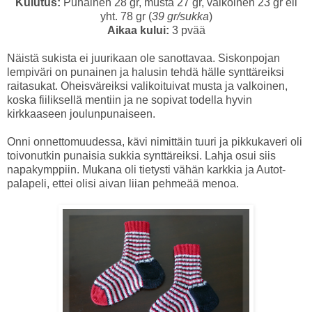
Kulutus:
Punainen 28 gr, musta 27 gr, valkoinen 23 gr eli
yht. 78 gr (
39 gr/sukka
)
Aikaa kului:
3 pvää
Näistä sukista ei juurikaan ole sanottavaa. Siskonpojan
lempiväri on punainen ja halusin tehdä hälle synttäreiksi
raitasukat. Oheisväreiksi valikoituivat musta ja valkoinen,
koska fiiliksellä mentiin ja ne sopivat todella hyvin
kirkkaaseen joulunpunaiseen.
Onni onnettomuudessa, kävi nimittäin tuuri ja pikkukaveri oli
toivonutkin punaisia sukkia synttäreiksi. Lahja osui siis
napakymppiin. Mukana oli tietysti vähän karkkia ja Autot-
palapeli, ettei olisi aivan liian pehmeää menoa.