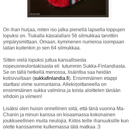
On ihan hurjaa, miten iso jalka pienellä lapsella loppujen
lopuksi on. Tiukalla käsialallani 56 silmukkaa tarvittiin
ympärysmittaan. Omaan, kymmenen numeroa isompaan
laitan kuitenkin jo sen 64 silmukkaa.
Sitten vielä lopuksi juttua kansallisesta
nopeusneulontakisasta eli tutummin Sukka-Finlandiasta.
Se on tällä hetkellä menossa, lisäinfoa saa heidän
kotisivuiltaan (
sukkafinlandia.fi
). Ensimmäinen etappi
starttasi viime sunnuntaina. Allekirjoittaneella on
ensimmäinen sukka valmiina ja toista aloittelen tänään
vihdoin ja viimein!
Lisäksi olen huisin onnellinen siitä, että tänä vuonna Ma-
Chanin ja minun kanssa on kisaamassa kokonainen
joukkueellinen muita neulojia. Kiitos teille ihanuuksille kun
olette kanssamme kulkemassa tätä matkaa :3