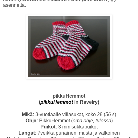
asennetta.
pikkuHemmot
(
pikkuHemmot
in Ravelry)
Mikä:
3-vuotiaalle villasukat, koko 28 (
56 s
)
Ohje:
PikkuHemmot (
oma ohje, tulossa
)
Puikot:
3 mm sukkapuikot
Langat:
7veikka punainen, musta ja valkoinen