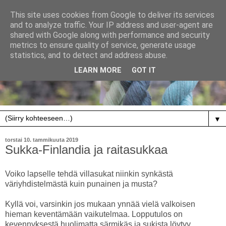
This site uses cookies from Google to deliver its services
and to analyze traffic. Your IP address and user-agent are
shared with Google along with performance and security
metrics to ensure quality of service, generate usage
statistics, and to detect and address abuse.
LEARN MORE
GOT IT
▼
torstai 10. tammikuuta 2019
Sukka-Finlandia ja raitasukkaa
Voiko lapselle tehdä villasukat niinkin synkästä
väriyhdistelmästä kuin punainen ja musta?
Kyllä voi, varsinkin jos mukaan ynnää vielä valkoisen
hieman keventämään vaikutelmaa. Lopputulos on
kevennyksestä huolimatta särmikäs ja sukista löytyy