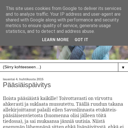
This site uses cookies from Google to deliver its services
and to analyze traffic. Your IP address and user-agent are
shared with Google along with performance and security
metrics to ensure quality of service, generate usage
statistics, and to detect and address abuse.
LEARN MORE
GOT IT
▼
lauantai 4. huhtikuuta 2015
Pääsiäispäivitys
Iloista pääsiäistä kaikille! Toivottavasti on virvottu
ahkerasti ja suklaata mussutettu. Täällä ruudun takana
allekirjoittanut palaili eilen Savonlinnasta etukäteis-
pääsiäisenvietosta (huomenna olisi jälleen töitä
tiedossa), ja sai mukaansa jänniä uutisia. Niistä
enemmän lähempänä sitten ehkä lisäpäivitystä, ehkä ei.