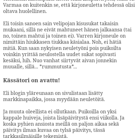
Varmaa on kuitenkin se, että kirjoneuletta tehdessä olisi
oltava huolellinen.
Eli toisin sanoen sain velipojan kisusukat takaisin
mukaani, sillä ne eivät mahtuneet hänen jalkaansa (tai
no, toinen mahtui ja toinen ei). Varren kirjoneule on
nimittäin hiukkasen tiukkaa käsialaa. Noh, ei hätiä
mitiä. Kun saan nykyisen neuletyöni pois puikoilta
voinkin yrittää neulostella uudet sukat sopivasti
kesäksi, hih. Nuo vanhat siirtyvät aivan jonnekin
muualle, sillä... *rummutusta*...
Kässätori on avattu!
Eli blogin yläreunaan on sivulistaan lisätty
markkinapaikka, jossa myydään neuletöitä.
Ja muuta oleellista ei ollutkaan. Puikoilla on yksi
kappale huiveja, joista lisäpäivitystä ensi viikolla. Ja
koska pyhien ansiosta meillä on paljon aikaa sekä
päivitys ilman kuvaa on tylsä päivitys, tässä
tarkkasilmäisille tekemistä.