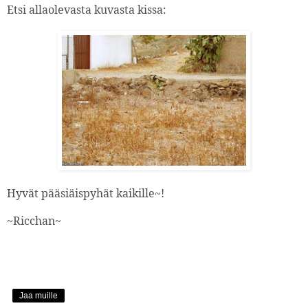
Etsi allaolevasta kuvasta kissa:
Hyvät pääsiäispyhät kaikille~!
~Ricchan~
Jaa muille